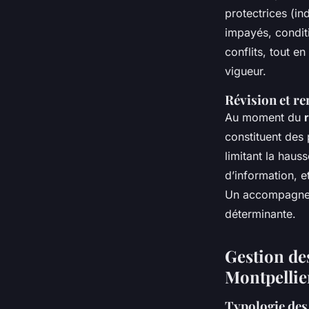
protectrices (in
impayés, condit
conflits, tout e
vigueur.
Révision et r
Au moment du
constituent des 
limitant la hauss
d’information, e
Un accompagneme
déterminante.
Gestion des
Montpellie
Typologie des 