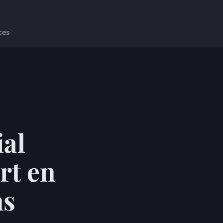
ces
ial
rt en
ns