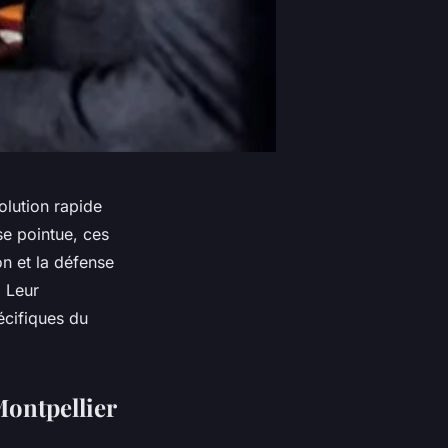
olution rapide
se pointue, ces
n et la défense
. Leur
écifiques du
Montpellier