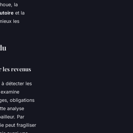
houe, la
utoire
et la
mieux les
 du
r les revenus
 à détecter les
examine
ges, obligations
ette analyse
ailleur. Par
e peut fragiliser