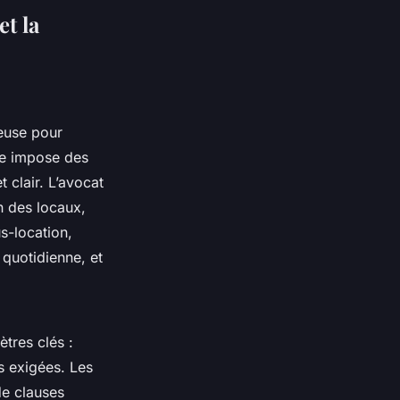
t la
euse pour
le impose des
 clair. L’avocat
n des locaux,
s-location,
n quotidienne, et
ètres clés :
es exigées. Les
de clauses