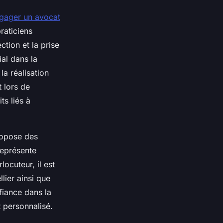
gager un avocat
raticiens
ction et la prise
al dans la
la réalisation
t lors de
ts liés à
ropose des
représente
rlocuteur, il est
ier ainsi que
nfiance dans la
 personnalisé.