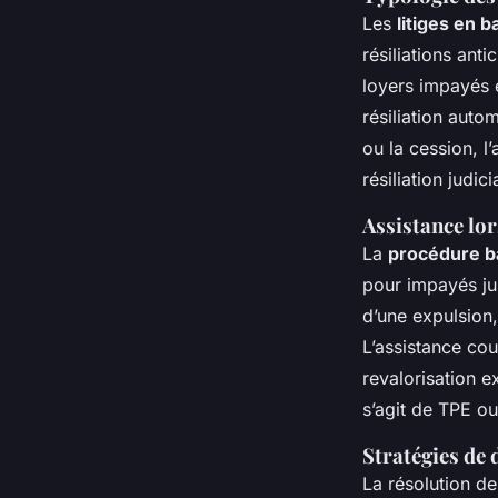
Les
litiges en 
résiliations ant
loyers impayés e
résiliation auto
ou la cession, l
résiliation judici
Assistance lo
La
procédure ba
pour impayés jus
d’une expulsion,
L’assistance co
revalorisation e
s’agit de TPE o
Stratégies de 
La résolution de