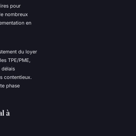
oires pour
 de nombreux
glementation en
justement du loyer
r les TPE/PME,
 délais
s contentieux.
tte phase
l à