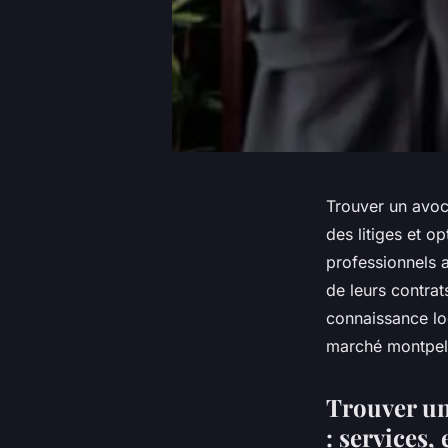
Trouver un avoca
des litiges et o
professionnels 
de leurs contrat
connaissance loc
marché montpell
Trouver un
: services