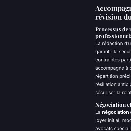
Accompagne
révision d
Processus de 
professionnel
La rédaction d’
garantir la séc
contraintes part
accompagne à ch
répartition préc
résiliation antic
sécuriser la rela
Négociation et
La
négociation 
loyer initial, m
avocats spéciali