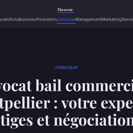
cueil
Actu
Business
Formation
Juridique
Management
Marketing
Servi
JURIDIQUE
ocat bail commerc
pellier : votre expe
itiges et négociatio