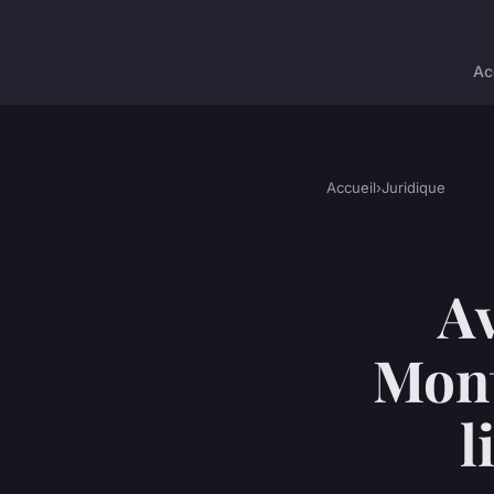
Ac
Accueil
›
Juridique
Av
Mont
l